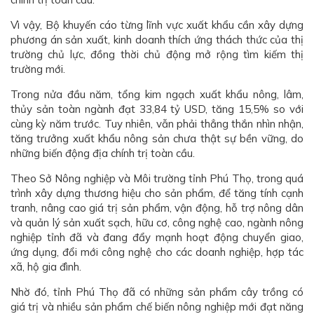
Vì vậy, Bộ khuyến cáo từng lĩnh vực xuất khẩu cần xây dựng
phương án sản xuất, kinh doanh thích ứng thách thức của thị
trường chủ lực, đồng thời chủ động mở rộng tìm kiếm thị
trường mới.
Trong nửa đầu năm, tổng kim ngạch xuất khẩu nông, lâm,
thủy sản toàn ngành đạt 33,84 tỷ USD, tăng 15,5% so với
cùng kỳ năm trước. Tuy nhiên, vẫn phải thẳng thắn nhìn nhận,
tăng trưởng xuất khẩu nông sản chưa thật sự bền vững, do
những biến động địa chính trị toàn cầu.
Theo Sở Nông nghiệp và Môi trường tỉnh Phú Thọ, trong quá
trình xây dựng thương hiệu cho sản phẩm, để tăng tính cạnh
tranh, nâng cao giá trị sản phẩm, vận động, hỗ trợ nông dân
và quản lý sản xuất sạch, hữu cơ, công nghệ cao, ngành nông
nghiệp tỉnh đã và đang đẩy mạnh hoạt động chuyển giao,
ứng dụng, đổi mới công nghệ cho các doanh nghiệp, hợp tác
xã, hộ gia đình.
Nhờ đó, tỉnh Phú Thọ đã có những sản phẩm cây trồng có
giá trị và nhiều sản phẩm chế biến nông nghiệp mới đạt năng