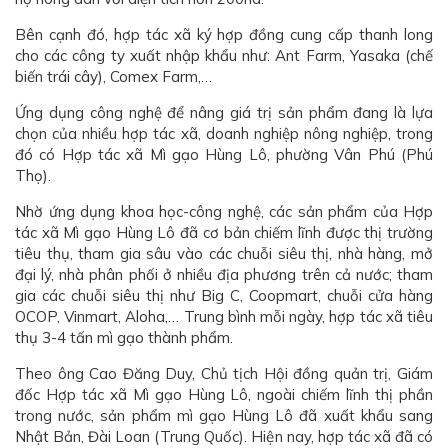
Bên cạnh đó, hợp tác xã ký hợp đồng cung cấp thanh long
cho các công ty xuất nhập khẩu như: Ant Farm, Yasaka (chế
biến trái cây), Comex Farm,…
Ứng dụng công nghệ để nâng giá trị sản phẩm đang là lựa
chọn của nhiều hợp tác xã, doanh nghiệp nông nghiệp, trong
đó có Hợp tác xã Mì gạo Hùng Lô, phường Vân Phú (Phú
Thọ).
Nhờ ứng dụng khoa học-công nghệ, các sản phẩm của Hợp
tác xã Mì gạo Hùng Lô đã cơ bản chiếm lĩnh được thị trường
tiêu thụ, tham gia sâu vào các chuỗi siêu thị, nhà hàng, mở
đại lý, nhà phân phối ở nhiều địa phương trên cả nước; tham
gia các chuỗi siêu thị như Big C, Coopmart, chuỗi cửa hàng
OCOP, Vinmart, Aloha,… Trung bình mỗi ngày, hợp tác xã tiêu
thụ 3-4 tấn mì gạo thành phẩm.
Theo ông Cao Đăng Duy, Chủ tịch Hội đồng quản trị, Giám
đốc Hợp tác xã Mì gạo Hùng Lô, ngoài chiếm lĩnh thị phần
trong nước, sản phẩm mì gạo Hùng Lô đã xuất khẩu sang
Nhật Bản, Đài Loan (Trung Quốc). Hiện nay, hợp tác xã đã có