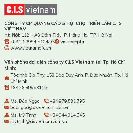
CÔNG TY CP QUẢNG CÁO & HỘI CHỢ TRIỂN LÃM C.I.S
VIỆT NAM
Hà Nội:
112 – A3 Đầm Trấu, P. Hồng Hà, TP. Hà Nội
+84.24.3984 4104/05
vietnampfa
www.vietnampfa.vn
Văn phòng đại diện công ty C.I.S Vietnam tại Tp. Hồ Chí
Minh:
Tòa nhà Gia Thy, 158 Đào Duy Anh, P. Đức Nhuận, Tp. Hồ
Chí Minh
+84.28.39958116
Ms. Bảo Ngọc
+84.979.581.795
baongoc@cisvietnam.com.vn
Ms. Mỹ Trinh
+84.944.314.545
mytrinh@cisvietnam.com.vn