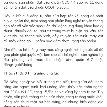
ba dòng sản phẩm đạt tiêu chuẩn OCOP 4 sao và 11 dòng
sản phẩm đạt tiêu chuẩn OCOP 5 sao,…
Đây là kết quả đáng tự hào của hợp tác xã, song để phát
huy được lợi thế, tiềm năng sản phẩm làng nghề truyền thống,
hợp tác xã vẫn xác định luôn chủ động ứng dụng khoa học kỹ
thuật, chuyển đổi số, đầu tư trang thiết bị hiện đại vào sản
xuất như hệ thống sấy lạnh, dây chuyền sản xuất, máy cắt
mì, máy đóng gói,… nhằm bảo đảm chất lượng sản phẩm.
Nhờ đầu tư hệ thống máy móc công nghệ mới, hợp tác xã đã
góp phần giải quyết việc làm cho các hộ nghèo, cận nghèo tại
địa phương với mức thu nhập bình quân 6-7 triệu
đồng/người/tháng.
Thách thức ở thị trường chủ lực
Bộ Nông nghiệp và Môi trường cho biết, trong nửa đầu năm,
tổng kim ngạch xuất khẩu nông, lâm, thủy sản toàn ngành
đạt 33,84 tỷ USD, tăng 15,5% so với cùng kỳ năm trước. Tuy
nhiên, vẫn phải thẳng thắn nhìn nhận, tăng trưởng xuất khẩu
nông sản chưa thật sự bền vững, do những biến động địa
chính trị toàn cầu.