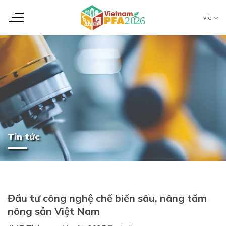
Chuyển
đến
vie
nội
dung
Tin tức
Đầu tư công nghệ chế biến sâu, nâng tầm
nông sản Việt Nam