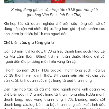
Xưởng đóng gói mì của Hợp tác xã Mì gạo Hùng Lô
(phường Vân Phú, tỉnh Phú Thọ).
Khi hợp tác xã, doanh nghiệp chế biến sâu nông sản sẽ dễ
dàng tiếp cận với nhiều thị trường hơn, giá trị sản phẩm cao
hơn, đem lại nhiều lợi ích cho người dân.
Chế biến sâu, gia tăng giá trị
Gần 10 năm trở lại đây, thương hiệu thanh long sạch Hòa Lệ,
xã Ma Lâm (Lâm Đồng) trở nên thân thuộc không chỉ với
người dân địa phương mà nhiều vùng lân cận.
Thành lập năm 2017, Hợp tác xã Thanh long sạch Hòa Lệ
có 18 thành viên chính thức, 34 thành viên liên kết chủ yếu
sản xuất, kinh doanh các mặt hàng từ quả thanh long.
Đến nay, hợp tác xã đã mở rộng ngành nghề kinh doanh và
chế biến sâu những mặt hàng từ thanh long như: Rượu mạnh
thanh long, rượu vang thanh long, nước khoáng, nước cốt
thanh long, các loại bánh từ bột thanh long; sản xuất tinh dầu