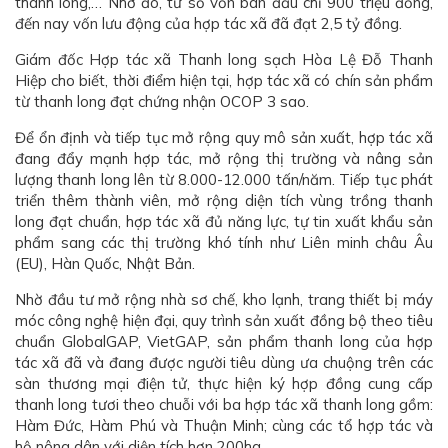
thanh long,… Nhờ đó, từ số vốn ban đầu chỉ 900 triệu đồng,
đến nay vốn lưu động của hợp tác xã đã đạt 2,5 tỷ đồng.
Giám đốc Hợp tác xã Thanh long sạch Hòa Lệ Đỗ Thanh
Hiệp cho biết, thời điểm hiện tại, hợp tác xã có chín sản phẩm
từ thanh long đạt chứng nhận OCOP 3 sao.
Để ổn định và tiếp tục mở rộng quy mô sản xuất, hợp tác xã
đang đẩy mạnh hợp tác, mở rộng thị trường và nâng sản
lượng thanh long lên từ 8.000-12.000 tấn/năm. Tiếp tục phát
triển thêm thành viên, mở rộng diện tích vùng trồng thanh
long đạt chuẩn, hợp tác xã đủ năng lực, tự tin xuất khẩu sản
phẩm sang các thị trường khó tính như Liên minh châu Âu
(EU), Hàn Quốc, Nhật Bản.
Nhờ đầu tư mở rộng nhà sơ chế, kho lạnh, trang thiết bị máy
móc công nghệ hiện đại, quy trình sản xuất đồng bộ theo tiêu
chuẩn GlobalGAP, VietGAP, sản phẩm thanh long của hợp
tác xã đã và đang được người tiêu dùng ưa chuộng trên các
sàn thương mại điện tử, thực hiện ký hợp đồng cung cấp
thanh long tươi theo chuỗi với ba hợp tác xã thanh long gồm:
Hàm Đức, Hàm Phú và Thuận Minh; cùng các tổ hợp tác và
hộ nông dân với diện tích hơn 200ha.