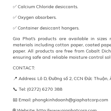
✅ Calcium Chloride desiccants.
✅ Oxygen absorbers.
✅ Container desiccant hangers.
Gia Phat’s products are available in sizes
materials including cotton paper, coated pape
paper. All products are free from Cobalt Dic
ensuring safe and reliable moisture control sol
CONTACT:
📍 Address: Lô D, Đường số 2, CCN Đức Thuận,
📞 Tel: (0272) 6270 388
📧 Email: phongkinhdoanh@giaphatcorp.com
🌐 Website: http://www.giaphatcorp.com