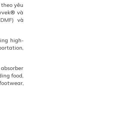
t theo yêu
Tyvek® và
 (DMF) và
ing high-
ortation,
 absorber
ding food,
footwear,