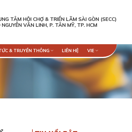
NG TÂM HỘI CHỢ & TRIỂN LÃM SÀI GÒN (SECC)
 NGUYỄN VĂN LINH, P. TÂN MỸ, TP. HCM
 TỨC & TRUYỀN THÔNG
LIÊN HỆ
VIE