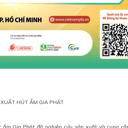
 XUẤT HÚT ẨM GIA PHÁT
 ẩm Gia Phát đã nghiên cứu, sản xuất và cung cấ