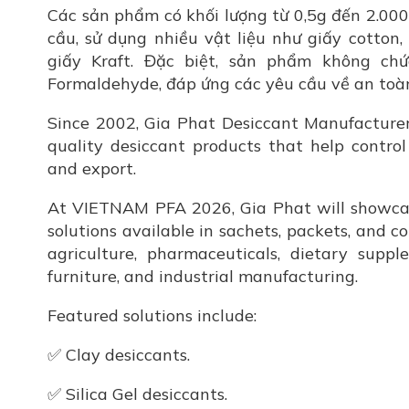
Các sản phẩm có khối lượng từ 0,5g đến 2.000g
cầu, sử dụng nhiều vật liệu như giấy cotton,
giấy Kraft. Đặc biệt, sản phẩm không chứ
Formaldehyde, đáp ứng các yêu cầu về an toà
Since 2002, Gia Phat Desiccant Manufacturer
quality desiccant products that help control
and export.
At VIETNAM PFA 2026, Gia Phat will showcas
solutions available in sachets, packets, and c
agriculture, pharmaceuticals, dietary suppl
furniture, and industrial manufacturing.
Featured solutions include:
✅ Clay desiccants.
✅ Silica Gel desiccants.