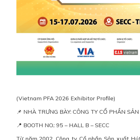
(Vietnam PFA 2026 Exhibitor Profile)
📌 NHÀ TRƯNG BÀY: CÔNG TY CỔ PHẦN SẢN
📍 BOOTH NO.: 95 – HALL B – SECC
Từ năm 2002, Công ty Cổ phần Sản xuất Hút