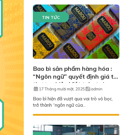
TIN TỨC
Bao bì sản phẩm hàng hóa :
“Ngôn ngữ” quyết định giá trị
thương hiệu Việt trên toàn
17 Tháng mười một, 2025
admin
cầu
Bao bì hiện đã vượt qua vai trò vỏ bọc,
trở thành “ngôn ngữ của...