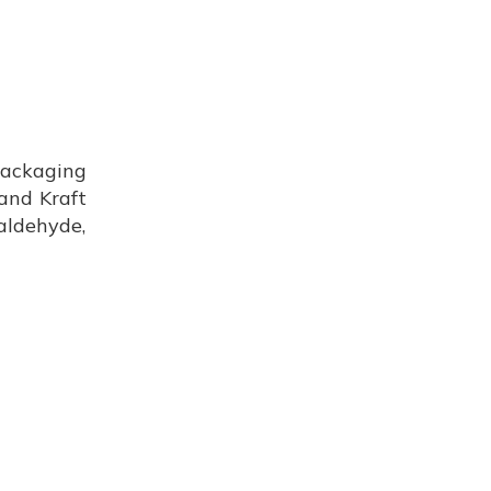
packaging
and Kraft
aldehyde,