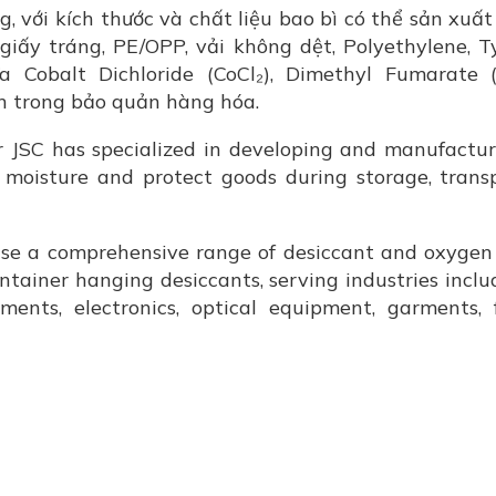
, với kích thước và chất liệu bao bì có thể sản xuấ
 giấy tráng, PE/OPP, vải không dệt, Polyethylene, 
a Cobalt Dichloride (CoCl₂), Dimethyl Fumarate
n trong bảo quản hàng hóa.
 JSC has specialized in developing and manufactur
 moisture and protect goods during storage, transp
e a comprehensive range of desiccant and oxygen
ontainer hanging desiccants, serving industries inclu
ements, electronics, optical equipment, garments, 