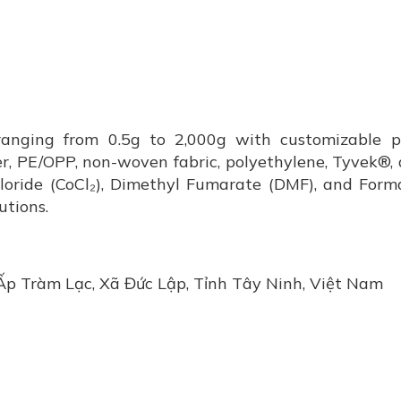
 ranging from 0.5g to 2,000g with customizable 
r, PE/OPP, non-woven fabric, polyethylene, Tyvek®, 
hloride (CoCl₂), Dimethyl Fumarate (DMF), and Form
utions.
 Ấp Tràm Lạc, Xã Đức Lập, Tỉnh Tây Ninh, Việt Nam