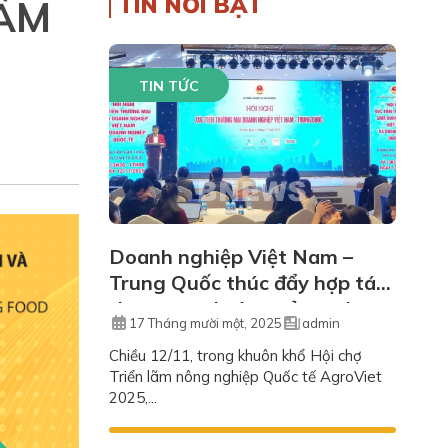
TIN NỔI BẬT
 ẨM
TIN TỨC
Doanh nghiệp Việt Nam –
Trung Quốc thúc đẩy hợp tác
thương mại nông sản, máy
17 Tháng mười một, 2025
admin
móc
Chiều 12/11, trong khuôn khổ Hội chợ
Triển lãm nông nghiệp Quốc tế AgroViet
2025,...