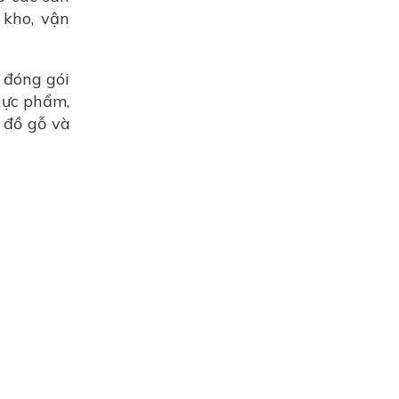
 kho, vận
 đóng gói
hực phẩm,
 đồ gỗ và