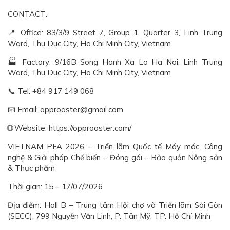
CONTACT:
📍 Office: 83/3/9 Street 7, Group 1, Quarter 3, Linh Trung
Ward, Thu Duc City, Ho Chi Minh City, Vietnam
🏭 Factory: 9/16B Song Hanh Xa Lo Ha Noi, Linh Trung
Ward, Thu Duc City, Ho Chi Minh City, Vietnam
📞 Tel: +84 917 149 068
📧 Email: opproaster@gmail.com
🌐 Website: https://opproaster.com/
VIETNAM PFA 2026 – Triển lãm Quốc tế Máy móc, Công
nghệ & Giải pháp Chế biến – Đóng gói – Bảo quản Nông sản
& Thực phẩm
Thời gian: 15 – 17/07/2026
Địa điểm: Hall B – Trung tâm Hội chợ và Triển lãm Sài Gòn
(SECC), 799 Nguyễn Văn Linh, P. Tân Mỹ, TP. Hồ Chí Minh