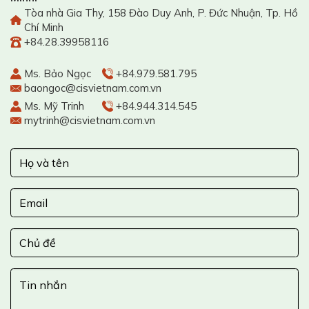
Tòa nhà Gia Thy, 158 Đào Duy Anh, P. Đức Nhuận, Tp. Hồ
Chí Minh
+84.28.39958116
Ms. Bảo Ngọc
+84.979.581.795
baongoc@cisvietnam.com.vn
Ms. Mỹ Trinh
+84.944.314.545
mytrinh@cisvietnam.com.vn