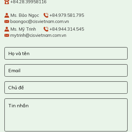
+84.28.39958116
Ms. Bảo Ngọc
+84.979.581.795
baongoc@cisvietnam.com.vn
Ms. Mỹ Trinh
+84.944.314.545
mytrinh@cisvietnam.com.vn