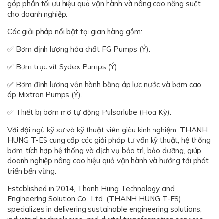
góp phần tối ưu hiệu quả vận hành và nâng cao năng suất
cho doanh nghiệp.
Các giải pháp nổi bật tại gian hàng gồm:
✅ Bơm định lượng hóa chất FG Pumps (Ý).
✅ Bơm trục vít Sydex Pumps (Ý).
✅ Bơm định lượng vận hành bằng áp lực nước và bơm cao
áp Mixtron Pumps (Ý).
✅ Thiết bị bơm mỡ tự động Pulsarlube (Hoa Kỳ).
Với đội ngũ kỹ sư và kỹ thuật viên giàu kinh nghiệm, THANH
HUNG T-ES cung cấp các giải pháp tư vấn kỹ thuật, hệ thống
bơm, tích hợp hệ thống và dịch vụ bảo trì, bảo dưỡng, giúp
doanh nghiệp nâng cao hiệu quả vận hành và hướng tới phát
triển bền vững.
Established in 2014, Thanh Hung Technology and
Engineering Solution Co., Ltd. (THANH HUNG T-ES)
specializes in delivering sustainable engineering solutions,