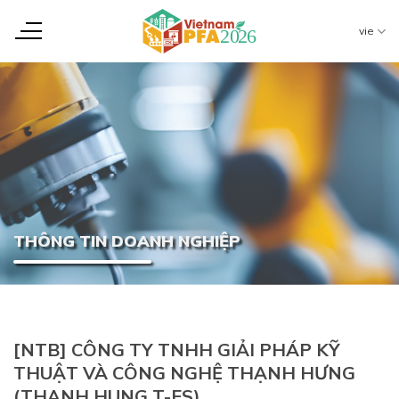
Chuyển
đến
vie
nội
dung
THÔNG TIN DOANH NGHIỆP
[NTB] CÔNG TY TNHH GIẢI PHÁP KỸ
THUẬT VÀ CÔNG NGHỆ THẠNH HƯNG
(THANH HUNG T-ES)