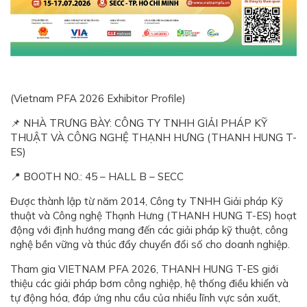
(Vietnam PFA 2026 Exhibitor Profile)
📌 NHÀ TRƯNG BÀY: CÔNG TY TNHH GIẢI PHÁP KỸ
THUẬT VÀ CÔNG NGHỆ THẠNH HƯNG (THANH HUNG T-
ES)
📍 BOOTH NO.: 45 – HALL B – SECC
Được thành lập từ năm 2014, Công ty TNHH Giải pháp Kỹ
thuật và Công nghệ Thạnh Hưng (THANH HUNG T-ES) hoạt
động với định hướng mang đến các giải pháp kỹ thuật, công
nghệ bền vững và thúc đẩy chuyển đổi số cho doanh nghiệp.
Tham gia VIETNAM PFA 2026, THANH HUNG T-ES giới
thiệu các giải pháp bơm công nghiệp, hệ thống điều khiển và
tự động hóa, đáp ứng nhu cầu của nhiều lĩnh vực sản xuất,