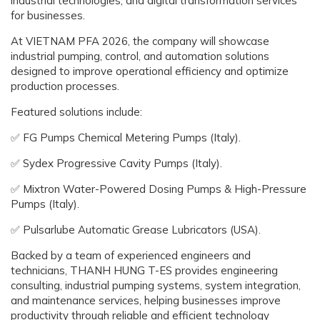
industrial technologies, and digital transformation services
for businesses.
At VIETNAM PFA 2026, the company will showcase
industrial pumping, control, and automation solutions
designed to improve operational efficiency and optimize
production processes.
Featured solutions include:
✅ FG Pumps Chemical Metering Pumps (Italy).
✅ Sydex Progressive Cavity Pumps (Italy).
✅ Mixtron Water-Powered Dosing Pumps & High-Pressure
Pumps (Italy).
✅ Pulsarlube Automatic Grease Lubricators (USA).
Backed by a team of experienced engineers and
technicians, THANH HUNG T-ES provides engineering
consulting, industrial pumping systems, system integration,
and maintenance services, helping businesses improve
productivity through reliable and efficient technology