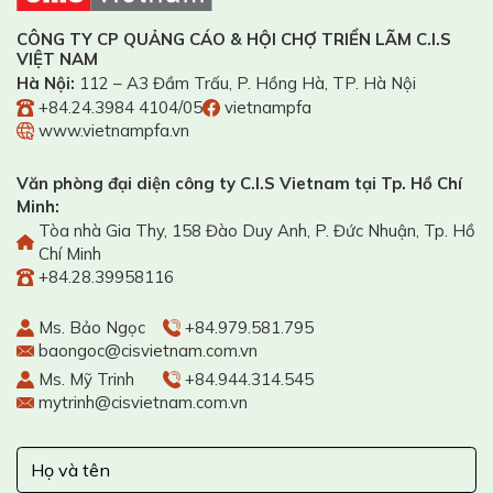
CÔNG TY CP QUẢNG CÁO & HỘI CHỢ TRIỂN LÃM C.I.S
VIỆT NAM
Hà Nội:
112 – A3 Đầm Trấu, P. Hồng Hà, TP. Hà Nội
+84.24.3984 4104/05
vietnampfa
www.vietnampfa.vn
Văn phòng đại diện công ty C.I.S Vietnam tại Tp. Hồ Chí
Minh:
Tòa nhà Gia Thy, 158 Đào Duy Anh, P. Đức Nhuận, Tp. Hồ
Chí Minh
+84.28.39958116
Ms. Bảo Ngọc
+84.979.581.795
baongoc@cisvietnam.com.vn
Ms. Mỹ Trinh
+84.944.314.545
mytrinh@cisvietnam.com.vn