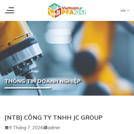
Chuyển
đến
vie
nội
dung
THÔNG TIN DOANH NGHIỆP
[NTB] CÔNG TY TNHH JC GROUP
9 Tháng 7, 2026
admin