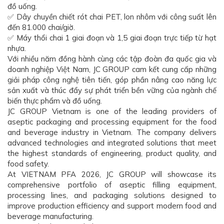
đồ uống.
✅ Dây chuyền chiết rót chai PET, lon nhôm với công suất lên
đến 81.000 chai/giờ.
✅ Máy thổi chai 1 giai đoạn và 1,5 giai đoạn trực tiếp từ hạt
nhựa.
Với nhiều năm đồng hành cùng các tập đoàn đa quốc gia và
doanh nghiệp Việt Nam, JC GROUP cam kết cung cấp những
giải pháp công nghệ tiên tiến, góp phần nâng cao năng lực
sản xuất và thúc đẩy sự phát triển bền vững của ngành chế
biến thực phẩm và đồ uống.
JC GROUP Vietnam is one of the leading providers of
aseptic packaging and processing equipment for the food
and beverage industry in Vietnam. The company delivers
advanced technologies and integrated solutions that meet
the highest standards of engineering, product quality, and
food safety.
At VIETNAM PFA 2026, JC GROUP will showcase its
comprehensive portfolio of aseptic filling equipment,
processing lines, and packaging solutions designed to
improve production efficiency and support modern food and
beverage manufacturing.