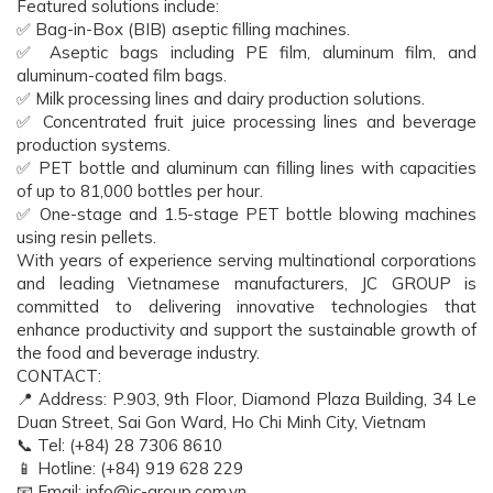
Featured solutions include:
✅ Bag-in-Box (BIB) aseptic filling machines.
✅ Aseptic bags including PE film, aluminum film, and
aluminum-coated film bags.
✅ Milk processing lines and dairy production solutions.
✅ Concentrated fruit juice processing lines and beverage
production systems.
✅ PET bottle and aluminum can filling lines with capacities
of up to 81,000 bottles per hour.
✅ One-stage and 1.5-stage PET bottle blowing machines
using resin pellets.
With years of experience serving multinational corporations
and leading Vietnamese manufacturers, JC GROUP is
committed to delivering innovative technologies that
enhance productivity and support the sustainable growth of
the food and beverage industry.
CONTACT:
📍 Address: P.903, 9th Floor, Diamond Plaza Building, 34 Le
Duan Street, Sai Gon Ward, Ho Chi Minh City, Vietnam
📞 Tel: (+84) 28 7306 8610
📱 Hotline: (+84) 919 628 229
📧 Email: info@jc-group.com.vn