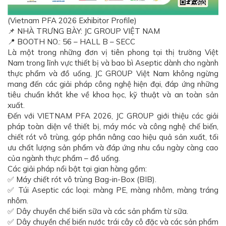
(Vietnam PFA 2026 Exhibitor Profile)
📌 NHÀ TRƯNG BÀY: JC GROUP VIỆT NAM
📍 BOOTH NO.: 56 – HALL B – SECC
Là một trong những đơn vị tiên phong tại thị trường Việt
Nam trong lĩnh vực thiết bị và bao bì Aseptic dành cho ngành
thực phẩm và đồ uống, JC GROUP Việt Nam không ngừng
mang đến các giải pháp công nghệ hiện đại, đáp ứng những
tiêu chuẩn khắt khe về khoa học, kỹ thuật và an toàn sản
xuất.
Đến với VIETNAM PFA 2026, JC GROUP giới thiệu các giải
pháp toàn diện về thiết bị, máy móc và công nghệ chế biến,
chiết rót vô trùng, góp phần nâng cao hiệu quả sản xuất, tối
ưu chất lượng sản phẩm và đáp ứng nhu cầu ngày càng cao
của ngành thực phẩm – đồ uống.
Các giải pháp nổi bật tại gian hàng gồm:
✅ Máy chiết rót vô trùng Bag-in-Box (BIB).
✅ Túi Aseptic các loại: màng PE, màng nhôm, màng tráng
nhôm.
✅ Dây chuyền chế biến sữa và các sản phẩm từ sữa.
✅ Dây chuyền chế biến nước trái cây cô đặc và các sản phẩm