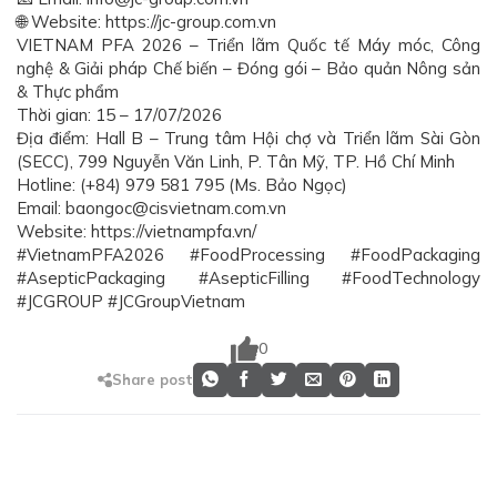
🌐 Website: https://jc-group.com.vn
VIETNAM PFA 2026 – Triển lãm Quốc tế Máy móc, Công
nghệ & Giải pháp Chế biến – Đóng gói – Bảo quản Nông sản
& Thực phẩm
Thời gian: 15 – 17/07/2026
Địa điểm: Hall B – Trung tâm Hội chợ và Triển lãm Sài Gòn
(SECC), 799 Nguyễn Văn Linh, P. Tân Mỹ, TP. Hồ Chí Minh
Hotline: (+84) 979 581 795 (Ms. Bảo Ngọc)
Email: baongoc@cisvietnam.com.vn
Website: https://vietnampfa.vn/
#VietnamPFA2026 #FoodProcessing #FoodPackaging
#AsepticPackaging #AsepticFilling #FoodTechnology
#JCGROUP #JCGroupVietnam
0
Share post