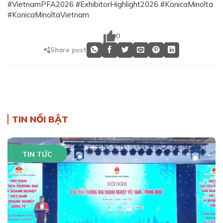
#VietnamPFA2026 #ExhibitorHighlight2026 #KonicaMinolta
#KonicaMinoltaVietnam
0
Share post
TIN NỔI BẬT
TIN TỨC