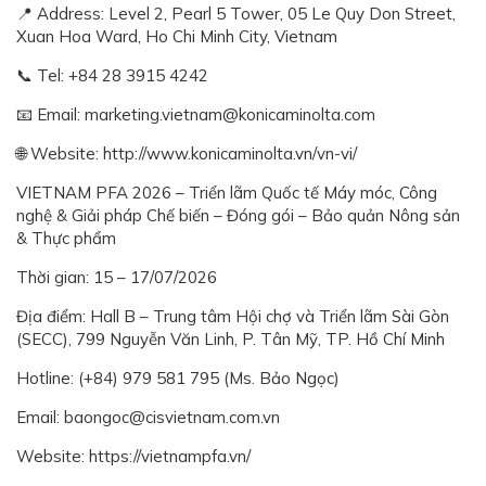
📍 Address: Level 2, Pearl 5 Tower, 05 Le Quy Don Street,
Xuan Hoa Ward, Ho Chi Minh City, Vietnam
📞 Tel: +84 28 3915 4242
📧 Email: marketing.vietnam@konicaminolta.com
🌐 Website: http://www.konicaminolta.vn/vn-vi/
VIETNAM PFA 2026 – Triển lãm Quốc tế Máy móc, Công
nghệ & Giải pháp Chế biến – Đóng gói – Bảo quản Nông sản
& Thực phẩm
Thời gian: 15 – 17/07/2026
Địa điểm: Hall B – Trung tâm Hội chợ và Triển lãm Sài Gòn
(SECC), 799 Nguyễn Văn Linh, P. Tân Mỹ, TP. Hồ Chí Minh
Hotline: (+84) 979 581 795 (Ms. Bảo Ngọc)
Email: baongoc@cisvietnam.com.vn
Website: https://vietnampfa.vn/