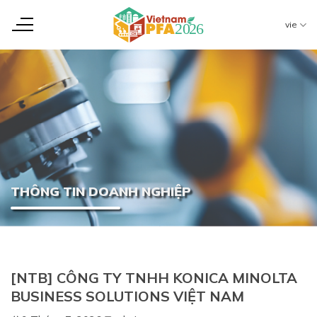
Chuyển
đến
vie
nội
dung
THÔNG TIN DOANH NGHIỆP
[NTB] CÔNG TY TNHH KONICA MINOLTA
BUSINESS SOLUTIONS VIỆT NAM