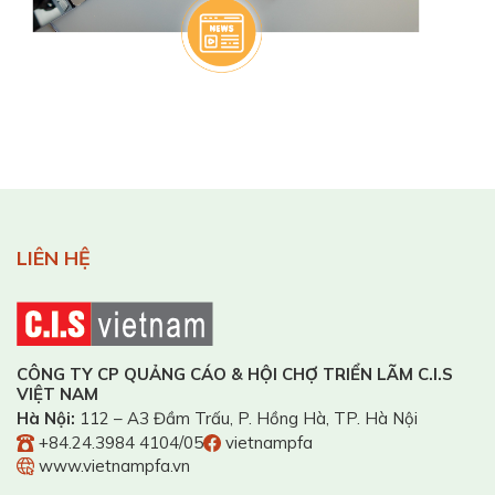
LIÊN HỆ
CÔNG TY CP QUẢNG CÁO & HỘI CHỢ TRIỂN LÃM C.I.S
VIỆT NAM
Hà Nội:
112 – A3 Đầm Trấu, P. Hồng Hà, TP. Hà Nội
+84.24.3984 4104/05
vietnampfa
www.vietnampfa.vn