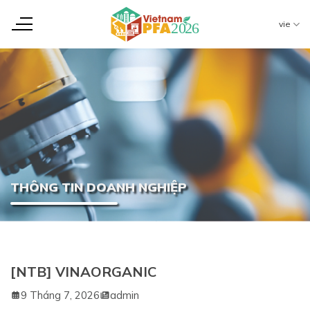
Chuyển
đến
vie
nội
dung
THÔNG TIN DOANH NGHIỆP
[NTB] VINAORGANIC
9 Tháng 7, 2026
admin