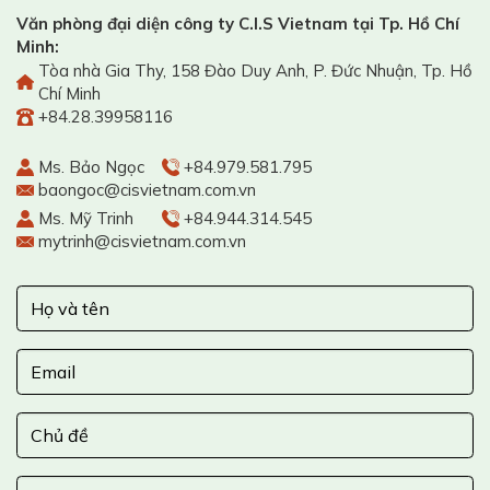
Văn phòng đại diện công ty C.I.S Vietnam tại Tp. Hồ Chí
Minh:
Tòa nhà Gia Thy, 158 Đào Duy Anh, P. Đức Nhuận, Tp. Hồ
Chí Minh
+84.28.39958116
Ms. Bảo Ngọc
+84.979.581.795
baongoc@cisvietnam.com.vn
Ms. Mỹ Trinh
+84.944.314.545
mytrinh@cisvietnam.com.vn