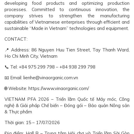
developing food products and optimizing production
processes. Committed to continuous innovation, the
company strives to strengthen the manufacturing
capabilities of Vietnamese enterprises through efficient and
sustainable “Made in Vietnam” technologies and equipment.
CONTACT:
📍 Address: 86 Nguyen Huu Tien Street, Tay Thanh Ward,
Ho Chi Minh City, Vietnam
📞 Tel: +84 975 299 798 – +84 938 299 798
📧 Email: lienhe@vinaorganic.com.vn
🌐 Website: https://www.vinaorganic.com/
VIETNAM PFA 2026 – Triển lãm Quốc tế Máy móc, Công
nghệ & Giải pháp Chế biến – Đóng gói – Bảo quản Nông sản
& Thực phẩm
Thời gian: 15 – 17/07/2026
Địa điểm: Hall B – Trung tâm Hội chợ và Triển lãm Sài Gòn