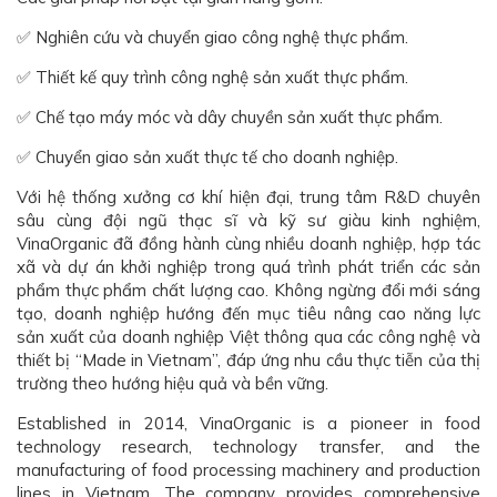
✅ Nghiên cứu và chuyển giao công nghệ thực phẩm.
✅ Thiết kế quy trình công nghệ sản xuất thực phẩm.
✅ Chế tạo máy móc và dây chuyền sản xuất thực phẩm.
✅ Chuyển giao sản xuất thực tế cho doanh nghiệp.
Với hệ thống xưởng cơ khí hiện đại, trung tâm R&D chuyên
sâu cùng đội ngũ thạc sĩ và kỹ sư giàu kinh nghiệm,
VinaOrganic đã đồng hành cùng nhiều doanh nghiệp, hợp tác
xã và dự án khởi nghiệp trong quá trình phát triển các sản
phẩm thực phẩm chất lượng cao. Không ngừng đổi mới sáng
tạo, doanh nghiệp hướng đến mục tiêu nâng cao năng lực
sản xuất của doanh nghiệp Việt thông qua các công nghệ và
thiết bị “Made in Vietnam”, đáp ứng nhu cầu thực tiễn của thị
trường theo hướng hiệu quả và bền vững.
Established in 2014, VinaOrganic is a pioneer in food
technology research, technology transfer, and the
manufacturing of food processing machinery and production
lines in Vietnam. The company provides comprehensive